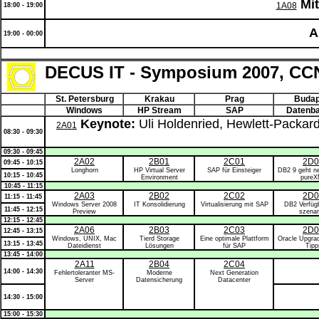
Mi
1A08
18:00 - 19:00
A
19:00 - 00:00
DECUS IT - Symposium 2007, CC
St. Petersburg
Krakau
Prag
Budap
Windows
HP Stream
SAP
Datenb
Keynote:
Uli Holdenried, Hewlett-Packa
2A01
08:30 - 09:30
09:30 - 09:45
2A02
2B01
2C01
2D0
09:45 - 10:15
Longhorn
HP Virtual Server
SAP für Einsteiger
DB2 9 geht n
10:15 - 10:45
Environment
pureX
10:45 - 11:15
2A03
2B02
2C02
2D0
11:15 - 11:45
Windows Server 2008
IT Konsolidierung
Virtualisierung mit SAP
DB2 Verfügb
11:45 - 12:15
Preview
szenar
12:15 - 12:45
2A06
2B03
2C03
2D0
12:45 - 13:15
Windows, UNIX, Mac
Tierd Storage
Eine optimale Plattform
Oracle Upgra
13:15 - 13:45
Dateidienst
Lösungen
für SAP
Tipp
13:45 - 14:00
2A11
2B04
2C04
14:00 - 14:30
Fehlertoleranter MS-
Moderne
Next Generation
Server
Datensicherung
Datacenter
14:30 - 15:00
15:00 - 15:30