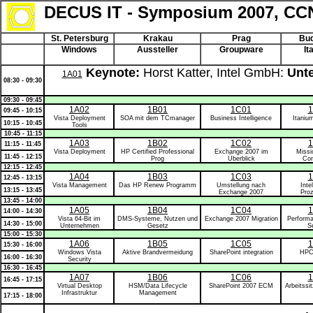
DECUS IT - Symposium 2007, CC
St. Petersburg
Krakau
Prag
Bu
Windows
Aussteller
Groupware
It
Keynote:
Horst Katter, Intel GmbH:
Unte
1A01
08:30 - 09:30
09:30 - 09:45
1A02
1B01
1C01
1
09:45 - 10:15
Vista Deployment
SOA mit dem TCmanager
Business Intelligence
Itani
10:15 - 10:45
Tools
10:45 - 11:15
1A03
1B02
1C02
1
11:15 - 11:45
Vista Deployment
HP Certified Professional
Exchange 2007 im
Missio
11:45 - 12:15
Prog
Überblick
Com
12:15 - 12:45
1A04
1B03
1C03
1
12:45 - 13:15
Vista Management
Das HP Renew Programm
Umstellung nach
Inte
13:15 - 13:45
Exchange 2007
Pro
13:45 - 14:00
1A05
1B04
1C04
1
14:00 - 14:30
Vista 64-Bit im
DMS-Systeme, Nutzen und
Exchange 2007 Migration
Performa
14:30 - 15:00
Unternehmen
Gesetz
S
15:00 - 15:30
1A06
1B05
1C05
1
15:30 - 16:00
Windows Vista
Aktive Brandvermeidung
SharePoint integration
HPC
16:00 - 16:30
Security
16:30 - 16:45
1A07
1B06
1C06
1
16:45 - 17:15
Virtual Desktop
HSM/Data Lifecycle
SharePoint 2007 ECM
Arbeitssi
Infrastruktur
Management
17:15 - 18:00