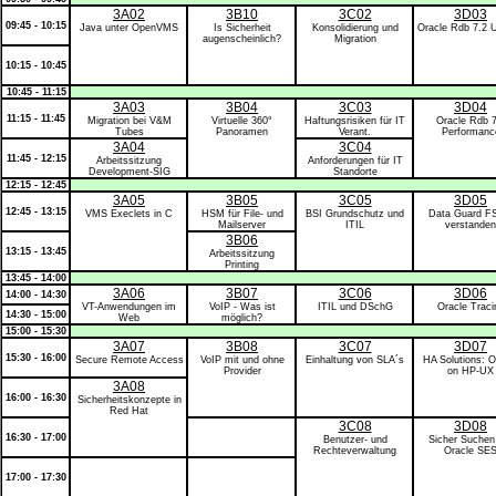
3A02
3B10
3C02
3D03
09:45 - 10:15
Java unter OpenVMS
Is Sicherheit
Konsolidierung und
Oracle Rdb 7.2 
augenscheinlich?
Migration
10:15 - 10:45
10:45 - 11:15
3A03
3B04
3C03
3D04
11:15 - 11:45
Migration bei V&M
Virtuelle 360°
Haftungsrisiken für IT
Oracle Rdb 7
Tubes
Panoramen
Verant.
Performanc
3A04
3C04
11:45 - 12:15
Arbeitssitzung
Anforderungen für IT
Development-SIG
Standorte
12:15 - 12:45
3A05
3B05
3C05
3D05
12:45 - 13:15
VMS Execlets in C
HSM für File- und
BSI Grundschutz und
Data Guard F
Mailserver
ITIL
verstanden
3B06
13:15 - 13:45
Arbeitssitzung
Printing
13:45 - 14:00
3A06
3B07
3C06
3D06
14:00 - 14:30
VT-Anwendungen im
VoIP - Was ist
ITIL und DSchG
Oracle Traci
14:30 - 15:00
Web
möglich?
15:00 - 15:30
3A07
3B08
3C07
3D07
15:30 - 16:00
Secure Remote Access
VoIP mit und ohne
Einhaltung von SLA´s
HA Solutions: O
Provider
on HP-UX
3A08
16:00 - 16:30
Sicherheitskonzepte in
Red Hat
3C08
3D08
16:30 - 17:00
Benutzer- und
Sicher Suchen
Rechteverwaltung
Oracle SE
17:00 - 17:30