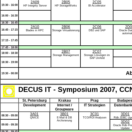
2A09
2B05
2C05
15:30 - 16:00
HP Integrity Server
HP StorageWorks
BI Accelerator
16:00 - 16:30
16:30 - 16:45
2A10
2B06
2C06
2D0
16:45 - 17:15
Blades in HPC
Storage Virtualisierung
DB2 und SAP
Oracle Da
automat
17:15 - 17:45
17:45 - 18:00
2B07
2C07
18:00 - 18:30
Storage Management
Storage Lösungen im
SAP Umfeld
18:30 - 19:00
Ab
19:30 - 00:00
DECUS IT - Symposium 2007, CC
St. Petersburg
Krakau
Prag
Budapes
Development
Internet /
IT Strategien
Datenban
Groupware
3A01
3B01
3C01
3D01
08:30 - 09:00
QNICE
E-Mail & DB
TCO/ROI Analysen
Rdb JDBC Up
Archivierung
3D02
09:00 - 09:30
Oracle Rdb Pro
Update
09:30 - 09:45